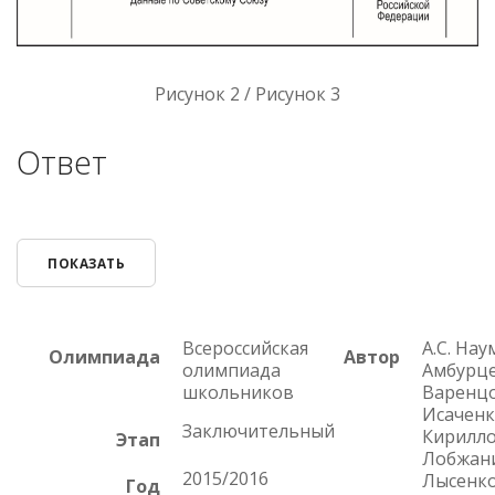
Рисунок 2 / Рисунок 3
Ответ
ПОКАЗАТЬ
Всероссийская
А.С. Наум
Олимпиада
Автор
олимпиада
Амбурце
школьников
Варенцов
Исаченко
Заключительный
Кириллов
Этап
Лобжани
2015/2016
Лысенк
Год