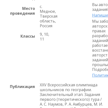
Вы авто
с.
Место
задания
Медное,
проведения
Напиши
Тверская
область,
Мы забо
Россия
авторск
правах
9, 10,
разрабо
Классы
11
заданий
работае
восстан
авторст
заданий
прошлых
Подробн
Политик
XXV Всероссийская олимпиада
Публикация
школьников по географии.
Заключительный этап. Задания
первого (теоретического) тура /
А. С. Наумов, Р. А. Амбурцев, М. И.