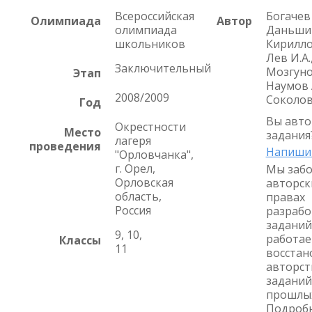
Всероссийская
Богачев 
Олимпиада
Автор
олимпиада
Даньшин
школьников
Кириллов
Лев И.А.
Заключительный
Мозгунов
Этап
Наумов А
2008/2009
Соколов
Год
Вы авто
Окрестности
Место
задания
лагеря
проведения
Напиши
"Орловчанка",
г. Орел,
Мы забо
Орловская
авторск
область,
правах
Россия
разрабо
заданий
9, 10,
работае
Классы
11
восстан
авторст
заданий
прошлых
Подробн