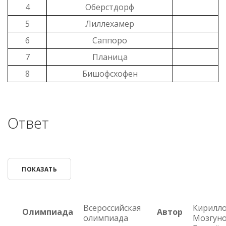
4
Оберстдорф
5
Лиллехамер
6
Саппоро
7
Планица
8
Бишофсхофен
Ответ
ПОКАЗАТЬ
Всероссийская
Кириллов
Олимпиада
Автор
олимпиада
Мозгунов