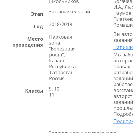
школьников
Богачёв 
И.А., Лы
Заключительный
Наумов А
Этап
Платоно
2018/2019
Ромашин
Год
Вы авто
Парковая
Место
задания
зона
проведения
Напиши
"Берёзовая
роща",
Мы забо
Казань,
авторск
Республика
правах
Татарстан,
разрабо
Россия
заданий
работае
9, 10,
восстан
Классы
11
авторст
заданий
прошлых
Подробн
Политик