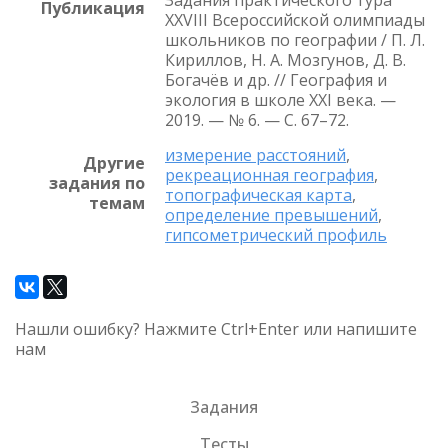
Задания практического тура
Публикация
XXVIII Всероссийской олимпиады
школьников по географии / П. Л.
Кириллов, Н. А. Мозгунов, Д. В.
Богачёв и др. // География и
экология в школе XXI века. —
2019. — № 6. — С. 67–72.
измерение расстояний
,
Другие
рекреационная география
,
задания по
топографическая карта
,
темам
определение превышений
,
гипсометрический профиль
Нашли ошибку? Нажмите Ctrl+Enter или напишите
нам
Задания
Тесты