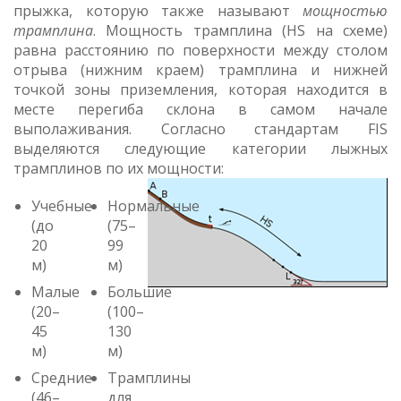
прыжка, которую также называют
мощностью
трамплина
. Мощность трамплина (HS на схеме)
равна расстоянию по поверхности между столом
отрыва (нижним краем) трамплина и нижней
точкой зоны приземления, которая находится в
месте перегиба склона в самом начале
выполаживания. Согласно стандартам FIS
выделяются следующие категории лыжных
трамплинов по их мощности:
Учебные
Нормальные
(до
(75–
20
99
м)
м)
Малые
Большие
(20–
(100–
45
130
м)
м)
Средние
Трамплины
(46–
для