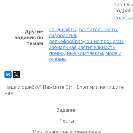
прошлых
Подробн
Политик
ландшафты
,
растительность
,
Другие
гидрология
,
задания по
рельефообразующие процессы
,
темам
азональная растительность
,
природные комплексы
,
моря и
океаны
Нашли ошибку? Нажмите Ctrl+Enter или напишите
нам
Задания
Тесты
Международные олимпиады