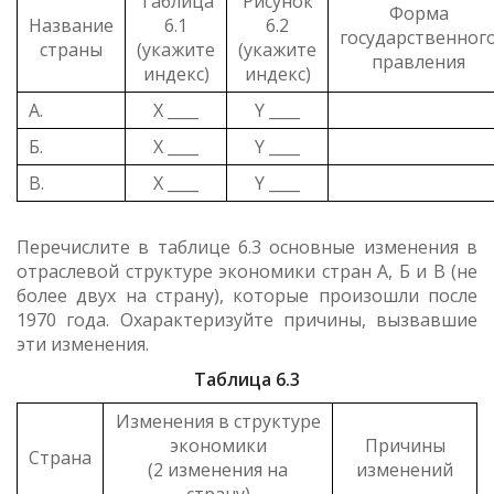
Таблица
Рисунок
Форма
Название
6.1
6.2
государственног
страны
(укажите
(укажите
правления
индекс)
индекс)
А.
X ____
Y ____
Б.
X ____
Y ____
В.
X ____
Y ____
Перечислите в таблице 6.3 основные изменения в
отраслевой структуре экономики стран А, Б и В (не
более двух на страну), которые произошли после
1970 года. Охарактеризуйте причины, вызвавшие
эти изменения.
Таблица 6.3
Изменения в структуре
экономики
Причины
Страна
(2 изменения на
изменений
страну)