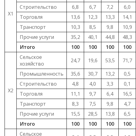
Строительство
6,8
6,7
7,2
6,0
Х1
Торговля
13,6
12,3
13,3
14,1
Транспорт
10,3
8,5
9,8
10,9
Прочие услуги
35,2
40,1
44,8
48,3
Итого
100
100
100
100
Сельское
24,7
19,6
53,5
71,7
хозяйство
Промышленность
35,6
30,7
13,2
0,5
Строительство
4,8
4,0
3,3
0,1
Х2
Торговля
11,1
9,7
6,4
16,5
Транспорт
8,3
7,5
9,8
4,7
Прочие услуги
15,5
28,5
13,8
6,5
Итого
100
100
100
100
Сельское