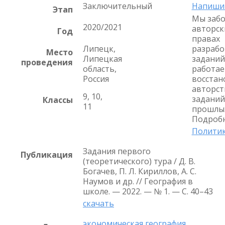
Заключительный
Напиши
Этап
Мы забо
2020/2021
авторск
Год
правах
Липецк,
разрабо
Место
Липецкая
заданий
проведения
область,
работае
Россия
восстан
авторст
9, 10,
заданий
Классы
11
прошлых
Подробн
Политик
Задания первого
Публикация
(теоретического) тура / Д. В.
Богачев, П. Л. Кириллов, А. С.
Наумов и др. // География в
школе. — 2022. — № 1. — С. 40–43
скачать
экономическая география
,