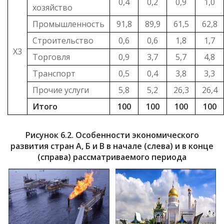
0,4
0,2
0,9
1,0
хозяйство
Промышленность
91,8
89,9
61,5
62,8
Строительство
0,6
0,6
1,8
1,7
Х3
Торговля
0,9
3,7
5,7
4,8
Транспорт
0,5
0,4
3,8
3,3
Прочие услуги
5,8
5,2
26,3
26,4
Итого
100
100
100
100
Рисунок 6.2. Особенности экономического
развития стран А, Б и В в начале (слева) и в конце
(справа) рассматриваемого периода