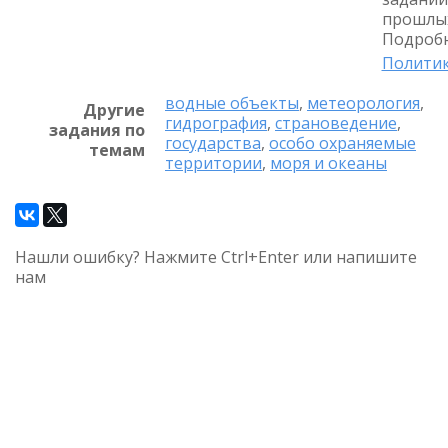
прошлых
Подробн
Политик
водные объекты
,
метеорология
,
Другие
гидрография
,
страноведение
,
задания по
государства
,
особо охраняемые
темам
территории
,
моря и океаны
Нашли ошибку? Нажмите Ctrl+Enter или напишите
нам