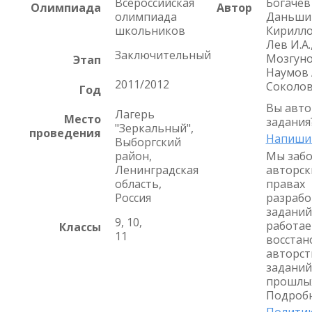
Всероссийская
Богачев 
Олимпиада
Автор
олимпиада
Даньшин
школьников
Кириллов
Лев И.А.
Заключительный
Мозгунов
Этап
Наумов А
2011/2012
Соколов
Год
Вы авто
Лагерь
Место
задания
"Зеркальный",
проведения
Напиши
Выборгский
район,
Мы забо
Ленинградская
авторск
область,
правах
Россия
разрабо
заданий
9, 10,
работае
Классы
11
восстан
авторст
заданий
прошлых
Подробн
Политик