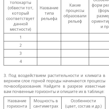
топокарты
Какие
форм ре
(обвести тот,
Название
процессы
(форм
который
типа
образовали
разме
соответствует
рельефа
рельеф
ориенти
данной
и пр.
местности)
1
2
3
4
3. Под воздействием растительности и климата в
верхнем слое горной породы начинаются процессы
почвообразования. Найдите в разрезе известные
вам почвенные горизонты и опишите их в таблице:
Название
Мощность в
Особенности
горизонта
сантиметрах
(цвет, состав и др.)