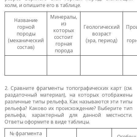
холм, и опишите его в таблице.
Минералы,
Название
из
горной
Геологический
Про
которых
породы
возраст
состоит
(механический
(эра, период)
гор
горная
состав)
порода
2. Сравните фрагменты топографических карт (см.
раздаточный материал), на которых отображены
различные типы рельефа. Как называются эти типы
рельефа? Каково их происхождение? Выберите тип
рельефа, характерный для данной местности.
Ответы оформите в виде таблицы.
№ фрагмента
Особен