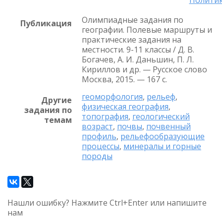
Олимпиадные задания по
Публикация
географии. Полевые маршруты и
практические задания на
местности. 9-11 классы / Д. В.
Богачев, А. И. Даньшин, П. Л.
Кириллов и др. — Русское слово
Москва, 2015. — 167 с.
геоморфология
,
рельеф
,
Другие
физическая география
,
задания по
топография
,
геологический
темам
возраст
,
почвы
,
почвенный
профиль
,
рельефообразующие
процессы
,
минералы и горные
породы
Нашли ошибку? Нажмите Ctrl+Enter или напишите
нам