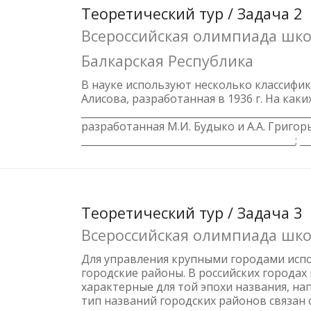
Теоретический тур / Задача 2
Всероссийская олимпиада школ
Балкарская Республика
В науке используют несколько классифик
Алисова, разработанная в 1936 г. На каких п
__________________________________________
разработанная М.И. Будыко и А.А. Григор
____________________________________________; __
Теоретический тур / Задача 3
Всероссийская олимпиада шко
Для управления крупными городами исп
городские районы. В российских городах
характерные для той эпохи названия, на
тип названий городских районов связан 