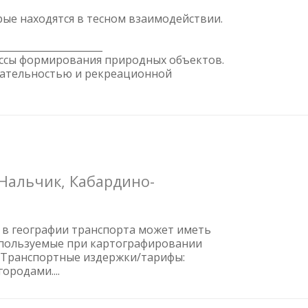
рые находятся в тесном взаимодействии.
______________________
процессы формирования природных объектов.
екательностью и рекреационной
 Нальчик, Кабардино-
е в географии транспорта может иметь
спользуемые при картографировании
___. Транспортные издержки/тарифы:
ородами....