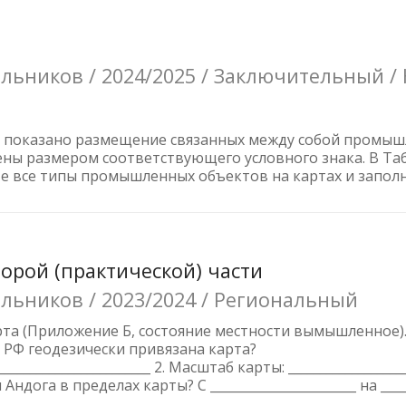
ьников / 2024/2025 / Заключительный /
6.Г показано размещение связанных между собой промы
ены размером соответствующего условного знака. В Таб
 все типы промышленных объектов на картах и заполни
торой (практической) части
льников / 2023/2024 / Региональный
рта (Приложение Б, состояние местности вымышленное)
а РФ геодезически привязана карта?
__________________________ 2. Масштаб карты: _________________
га в пределах карты? С _______________________ на ________