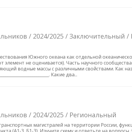
ьников / 2024/2025 / Заключительный /
ествования Южного океана как отдельной океанической
тот элемент не оценивается). Часть научного сообщества
ляющий водные массы с различными свойствами. Как на
________________________. Какие два...
льников / 2024/2025 / Региональный
транспортных магистралей на территории России, функ
кта (А1-3, Б1-3). Изучите схему и ответьте на вопросы