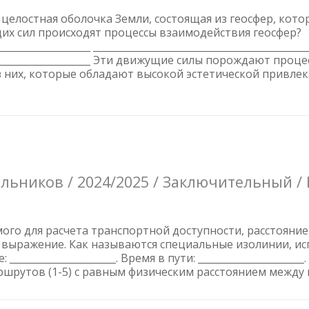
целостная оболочка Земли, состоящая из геосфер, кото
х сил происходят процессы взаимодействия геосфер?
___________________ ____________________________________________
__________________________ Эти движущие силы порождают 
з них, которые обладают высокой эстетической привл
ьников / 2024/2025 / Заключительный /
мого для расчета транспортной доступности, расстояни
 выражение. Как называются специальные изолинии, и
______________________. Время в пути: ___________________
маршрутов (1-5) с равным физическим расстоянием между г