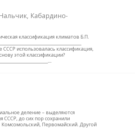
 Нальчик, Кабардино-
ическая классификация климатов Б.П.
____________________________________
ктике СССР использовалась классификация,
основу этой классификации?
______________________....
иальное деление – выделяются
 CCCР, до сих пор сохранили
й, Комсомольский, Первомайский. Другой