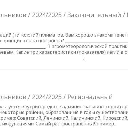
ьников / 2024/2025 / Заключительный /
аций (типологий) климатов. Вам хорошо знакома генет
ринципах она построена? __________________________________
____________________________. В агрометеорологической пра
ьевым. Какие три характеристики (показателя) легли в 
__________________________________________; ______________________
льников / 2024/2025 / Региональный
ользуется внутригородское административно-территор
 некоторые районы, образованные в годы существования
пример: Советский, Ленинский, Калининский, Кировски
с их функциями. Самый распространённый пример...