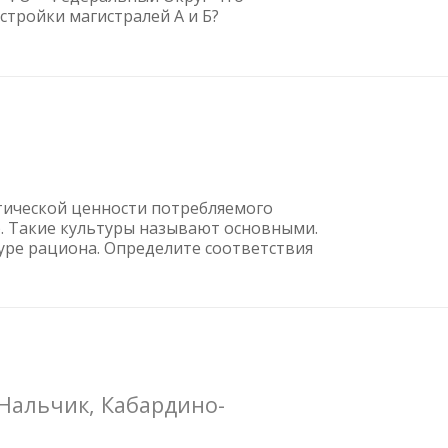
остройки магистралей А и Б?
тической ценности потребляемого
Z). Такие культуры называют основными.
туре рациона. Определите соответствия
 Нальчик, Кабардино-