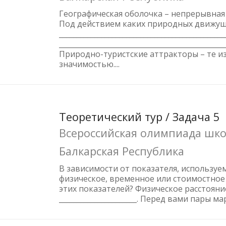
Географическая оболочка – непрерывная 
Под действием каких природных движущи
_______________________________________________
________________________________________
Природно-туристские аттракторы – те и
значимостью....
Теоретический тур / Задача 5
Всероссийская олимпиада школ
Балкарская Республика
В зависимости от показателя, используе
физическое, временное или стоимостное
этих показателей? Физическое расстояние: 
______________________. Перед вами пары 