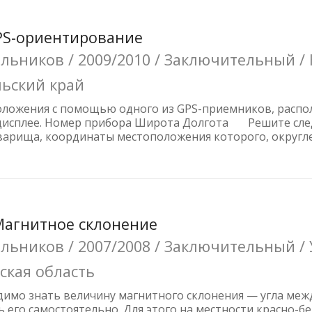
GPS-ориентирование
льников / 2009/2010 / Заключительный /
льский край
ложения с помощью одного из GPS-приемников, распол
а дисплее. Номер прибора Широта Долгота Решите сле
варища, координаты местоположения которого, округле
 Магнитное склонение
ьников / 2007/2008 / Заключительный / 
ская область
имо знать величину магнитного склонения — угла меж
его самостоятельно. Для этого на местности красно-б