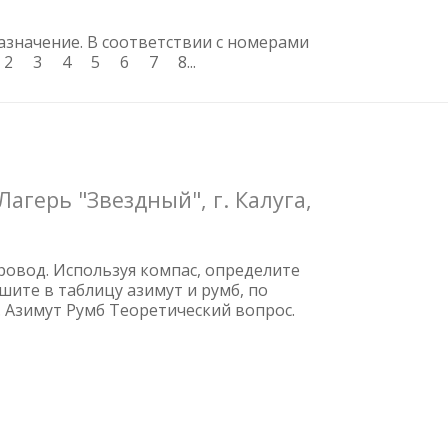
значение. В соответствии с номерами
яет 1 2 3 4 5 6 7 8...
агерь "Звездный", г. Калуга,
ровод. Используя компас, определите
шите в таблицу азимут и румб, по
. Азимут Румб Теоретический вопрос.