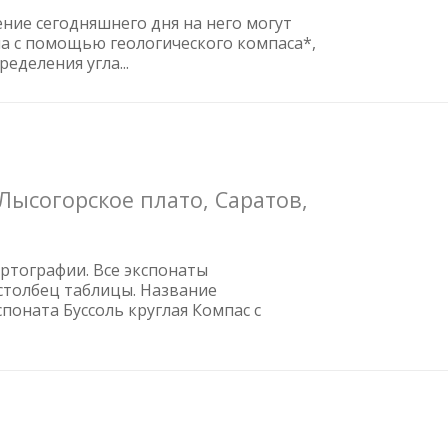
ние сегодняшнего дня на него могут
на с помощью геологического компаса*,
еделения угла...
Лысогорское плато, Саратов,
ртографии. Все экспонаты
столбец таблицы. Название
поната Буссоль круглая Компас с