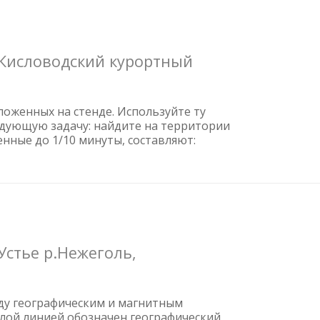
 Кисловодский курортный
оженных на стенде. Используйте ту
дующую задачу: найдите на территории
нные до 1/10 минуты, составляют:
Устье р.Нежеголь,
ду географическим и магнитным
елой линией обозначен географический