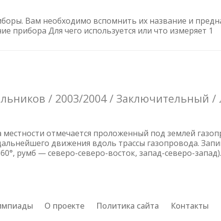
оры. Вам необходимо вспомнить их название и предна
вание прибора Для чего используется или что измер
ьников / 2003/2004 / Заключительный / Л
а местности отмечается проложенный под землей газоп
 дальнейшего движения вдоль трассы газопровода. Запи
60°, румб — северо-северо-восток, запад-северо-запад)
импиады
О проекте
Политика сайта
Контакты