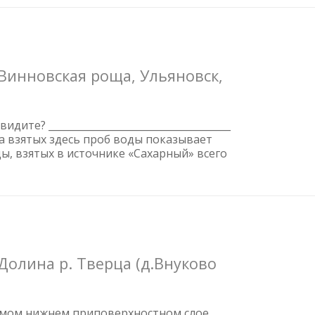
Винновская роща, Ульяновск,
те? _____________________________________
ва взятых здесь проб воды показывает
, взятых в источнике «Сахарный» всего
Долина р. Тверца (д.Внуково
амом нижнем приповерхностном слое