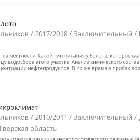
олото
ьников / 2017/2018 / Заключительный / 
а местности. Какой тип питания у болота, которое вы види
цу водосбора этого участка. Анализ химического соста
нтрации нефтепродуктов. В то же время в пробах воды
Микроклимат
ьников / 2010/2011 / Заключительный / 
Тверская область
 понимаются различия метеорологического режима в с