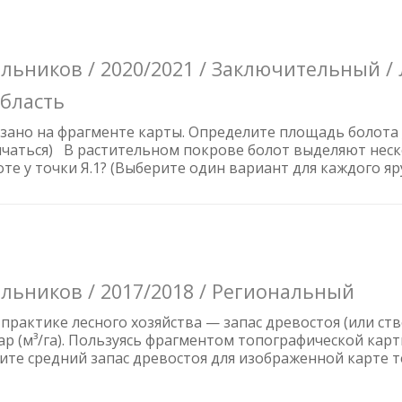
ьников / 2020/2021 / Заключительный / 
область
ано на фрагменте карты. Определите площадь болота ___
ичаться) В растительном покрове болот выделяют неск
е у точки Я.1? (Выберите один вариант для каждого яруса
льников / 2017/2018 / Региональный
практике лесного хозяйства — запас древостоя (или ст
р (м³/га). Пользуясь фрагментом топографической карты
ите средний запас древостоя для изображенной карте 