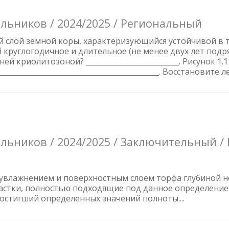
льников / 2024/2025 / Региональный
й слой земной коры, характеризующийся устойчивой в 
руглогодичное и длительное (не менее двух лет подря
 криолитозоной? __________________________. Рисунок 1.1
_____________________________________________. Восстановите ле
ьников / 2024/2025 / Заключительный /
 увлажнением и поверхностным слоем торфа глубиной не
частки, полностью подходящие под данное определение, 
остигший определенных значений полноты....